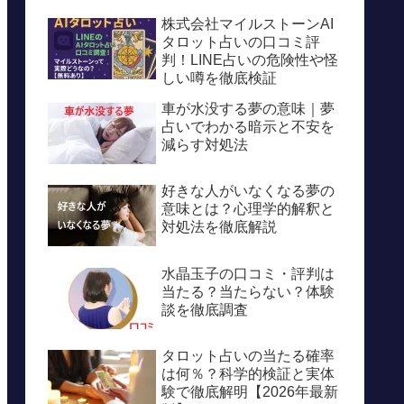
株式会社マイルストーンAI
タロット占いの口コミ評
判！LINE占いの危険性や怪
しい噂を徹底検証
車が水没する夢の意味｜夢
占いでわかる暗示と不安を
減らす対処法
好きな人がいなくなる夢の
意味とは？心理学的解釈と
対処法を徹底解説
水晶玉子の口コミ・評判は
当たる？当たらない？体験
談を徹底調査
タロット占いの当たる確率
は何％？科学的検証と実体
験で徹底解明【2026年最新