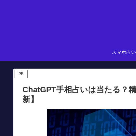
スマホ占い
PR
ChatGPT手相占いは当たる？
新】