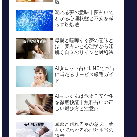
版】
溺れる夢の意味｜夢占いで
わかる心理状態と不安を減
らす対処法
母親と喧嘩する夢の意味と
は？夢占いと心理学から紐
解く自立のサインと対処法
AIタロット占いLINEで本当
に当たるサービス厳選ガイ
ド
AI占いくんは危険？安全性
を徹底検証｜無料占いの正
しい選び方と注意点
旦那と別れる夢の意味｜夢
占いでわかる心理と本当の
暗示