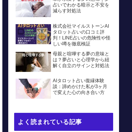
占いでわかる暗示と不安を
減らす対処法
株式会社マイルストーンAI
タロット占いの口コミ評
判！LINE占いの危険性や怪
しい噂を徹底検証
母親と喧嘩する夢の意味と
は？夢占いと心理学から紐
解く自立のサインと対処法
AIタロット占い復縁体験
談：諦めかけた私が3ヶ月
で変えた心の向き合い方
よく読まれている記事