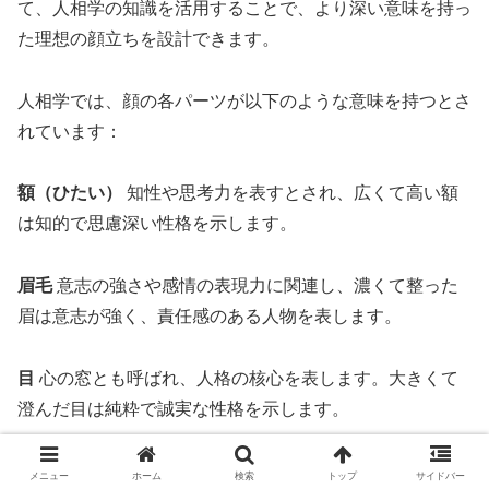
て、人相学の知識を活用することで、より深い意味を持っ
た理想の顔立ちを設計できます。
人相学では、顔の各パーツが以下のような意味を持つとさ
れています：
額（ひたい）
知性や思考力を表すとされ、広くて高い額
は知的で思慮深い性格を示します。
眉毛
意志の強さや感情の表現力に関連し、濃くて整った
眉は意志が強く、責任感のある人物を表します。
目
心の窓とも呼ばれ、人格の核心を表します。大きくて
澄んだ目は純粋で誠実な性格を示します。
鼻
金運や地位に関連するとされ、鼻筋が通って形の良い
メニュー
ホーム
検索
トップ
サイドバー