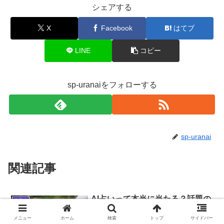
シェアする
X
Facebook
はてブ
LINE
コピー
sp-uranaiをフォローする
sp-uranai
関連記事
AI占いって本当に当たる？話題の
コラム
AIトーク占いサービスを徹底解説
メニュー
ホーム
検索
トップ
サイドバー
「占いって本当に当たるの？」と疑問に