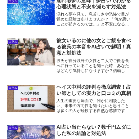
溺れる夢の意味｜夢占いでわかる
コラム
はありません。現...
心理状態と不安を減らす対処法
溺れる夢を見て、息苦しさや恐怖で目が
覚めた経験はありませんか？ 「何か悪い
ことが起きるのでは…」と不安になる方
も少なくありません。夢占いにおいて溺
れる夢は、強いストレスや感情に押し流
されている心理状態を表すことが多いと
彼女いるのに他の女とご飯を食べ
コラム
されています。本記事で...
る彼氏の本音をAI占いで解明！真
意と対処法
彼氏が自分以外の女性と二人でご飯を食
べに行っていることを知った時、あなた
はどんな気持ちになりますか？信頼して
いたはずなのに、突然不安になったり、
嫉妬心が湧いてきたり...そんな複雑な感
情に襲われるのは当然のことです。現代
ヘイズ中村の評判を徹底調査！占
コラム
では、このような恋愛...
い師としての実力と口コミの真相
人生の重要な局面で、誰かに相談した
い、未来の方向性を知りたいと思うこと
は多くの人が経験する自然な感情です。
そんな時に頼りにされるのが占い師の存
在であり、近年は電話占いの普及によ
り、気軽に専門家のアドバイスを受けら
AI占い当たらない？数千円ムダに
コラム
れる環境が整ってきました。「...
した私の結論と対処法