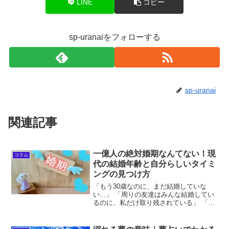
LINE
コピー
sp-uranaiをフォローする
sp-uranai
関連記事
一億人の絶対婚期なんてない！現
コラム
代の結婚年齢と自分らしいタイミ
ングの見つけ方
「もう30歳なのに、まだ結婚していな
い...」 「周りの友達はみんな結婚してい
るのに、私だけ取り残されている」 「親
から『いつ結婚するの？』と言われるた
びに、胸が苦しくなる」このような思い
を抱えている方は、決してあなた一人で