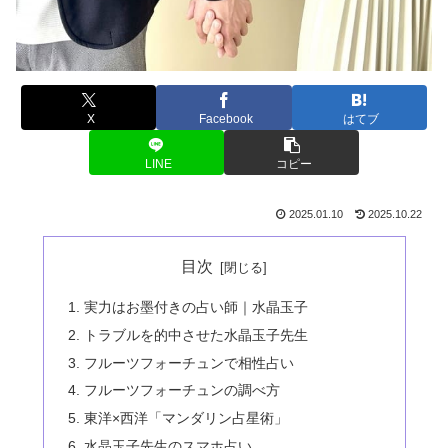
X
Facebook
はてブ
LINE
コピー
2025.01.10
2025.10.22
目次
実力はお墨付きの占い師｜水晶玉子
トラブルを的中させた水晶玉子先生
フルーツフォーチュンで相性占い
フルーツフォーチュンの調べ方
東洋×西洋「マンダリン占星術」
水晶玉子先生のスマホ占い