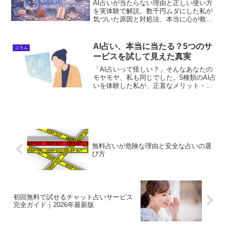
AI占いが当たらない理由と正しい使い方
を実体験で解説。数千円ムダにした私が
気づいた原因と対処法、本当に心が救わ
れた占いの選び方までわかります。
AI占い、本当に当たる？5つのサ
コラム
ービスを試して見えた真実
「AI占いって怪しい？」そんなあなたの
モヤモヤ、私も同じでした。5種類のAI占
いを体験した私が、正直なメリット・デ
メリット、そして本当に心を掴まれたサ
ービスを本音でレビューします。損せず
自分に合うAI占いを見つけたいなら必読
です。
無料占いが危険な理由と安全な占いの選
び方
初回無料で試せるチャット占いサービス
完全ガイド｜2026年最新版