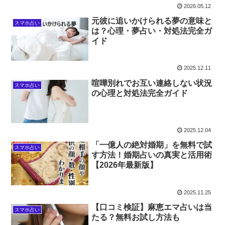
2026.05.12
元彼に追いかけられる夢の意味と
スマホ占い
は？心理・夢占い・対処法完全ガ
イド
2025.12.11
喧嘩別れでお互い連絡しない状況
スマホ占い
の心理と対処法完全ガイド
2025.12.04
「一億人の絶対婚期」を無料で試
スマホ占い
す方法！婚期占いの真実と活用術
【2026年最新版】
2025.11.25
【口コミ検証】麻恵エマ占いは当
スマホ占い
たる？無料お試し方法も